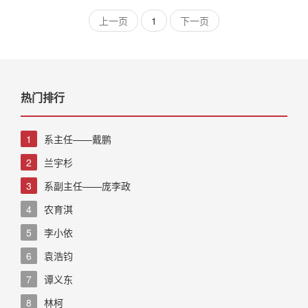
上一页
1
下一页
热门排行
1
系主任——戴鹏
2
兰宇杉
3
系副主任——庞李政
4
农育淇
5
李小依
6
袁浩钧
7
谭义东
8
林柯