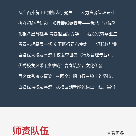
从广西外院 HR到师大研究生——人力资源管理专业
校友冯慧芳的成长故事
执守初心担使命，知行奉献绽青春——我院举办优秀
校友主题分享会
扎根基层育桃李 青春担当绽芳华——我院优秀毕业生
吴海娟服务基层事迹
青春扎根基层一线 实干践行初心使命——记我校毕业
生李世德服务基层先进事迹
百名优秀校友事迹丨校友李世盛（行政管理专业）：
薪火相传守初心 满怀激情育桃李！
优秀校友风采 | 廖维威：青春筑梦，文化传薪
百名优秀校友事迹 | 林昭全：把自行车轮上的坚持，
种进中国田野
百名优秀校友事迹 | 从校园到新能源运营一线：吴俏
佳九年三跃阶，以经贸硬实力拆解用户增长难题
师资队伍
查看更多