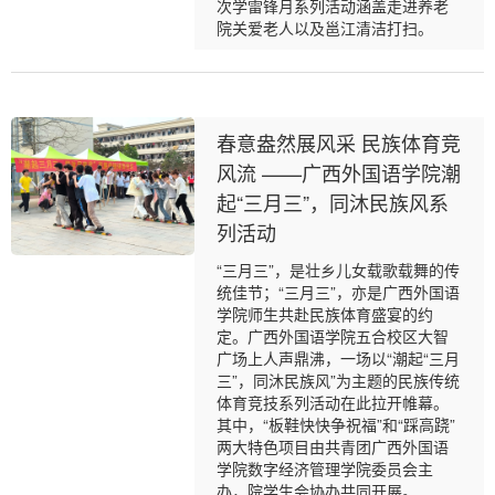
次学雷锋月系列活动涵盖走进养老
院关爱老人以及邕江清洁打扫。
春意盎然展风采 民族体育竞
风流 ——广西外国语学院潮
起“三月三”，同沐民族风系
列活动
“三月三”，是壮乡儿女载歌载舞的传
统佳节；“三月三”，亦是广西外国语
学院师生共赴民族体育盛宴的约
定。广西外国语学院五合校区大智
广场上人声鼎沸，一场以“潮起“三月
三”，同沐民族风”为主题的民族传统
体育竞技系列活动在此拉开帷幕。
其中，“板鞋快快争祝福”和“踩高跷”
两大特色项目由共青团广西外国语
学院数字经济管理学院委员会主
办，院学生会协办共同开展。