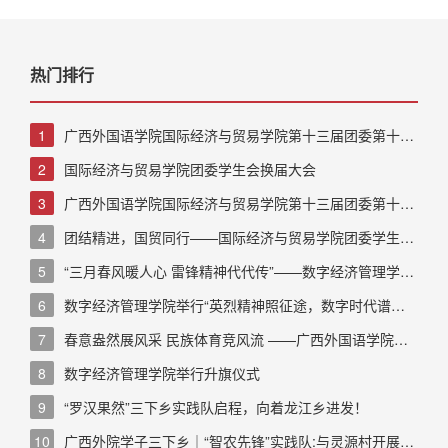
热门排行
1
广西外国语学院国际经济与贸易学院第十三届团委第十五
届学生会成功召开第一次例会
2
国际经济与贸易学院团委学生会换届大会
3
广西外国语学院国际经济与贸易学院第十三届团委第十五
届学生会干部面试
4
团结精进，国贸同行——国际经济与贸易学院团委学生会
开展素质拓展活动
5
“三月春风暖人心 雷锋精神代代传”——数字经济管理学院
学雷锋月系列活动
6
数字经济管理学院举行“英烈精神照征途，数字时代谱新
篇”主题升旗仪式
7
春意盎然展风采 民族体育竞风流 ——广西外国语学院潮
起“三月三”，同沐民族风系列活动
8
数字经济管理学院举行升旗仪式
9
“罗汉果然”三下乡实践队启程，向着龙江乡进发！
10
广西外院学子三下乡｜“智农先锋”实践队:与灵源村开展