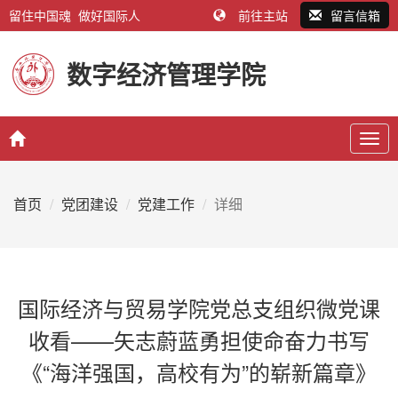
留住中国魂 做好国际人
前往主站
留言信箱
数字经济管理学院
Togg
navig
首页
党团建设
党建工作
详细
国际经济与贸易学院党总支组织微党课
收看——矢志蔚蓝勇担使命奋力书写
《“海洋强国，高校有为”的崭新篇章》